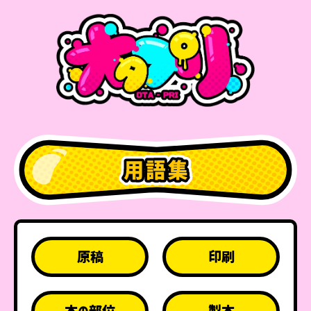
原稿
印刷
本の部位
製本