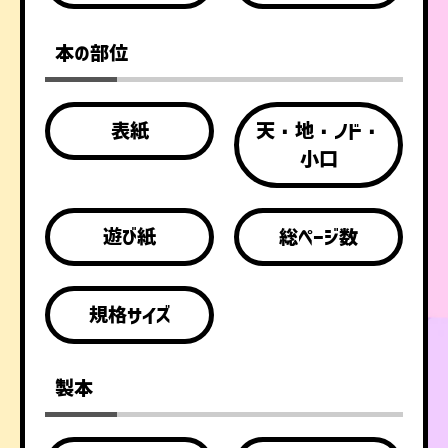
本の部位
表紙
天・地・ノド・
小口
遊び紙
総ページ数
規格サイズ
製本