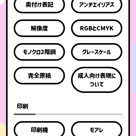
奥付け表記
アンチエイリアス
解像度
RGBとCMYK
モノクロ2階調
グレースケール
完全原稿
成人向け表現に
ついて
印刷
印刷機
モアレ