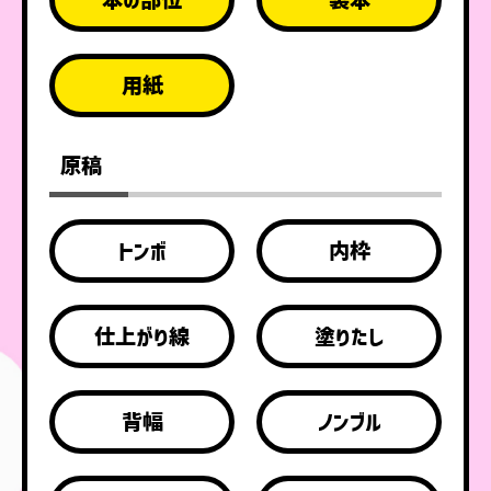
用紙
原稿
トンボ
内枠
仕上がり線
塗りたし
背幅
ノンブル