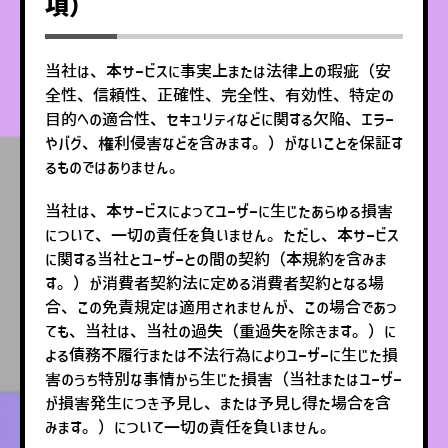
項）
当社は、本サービスに事実上または法律上の瑕疵（安
全性、信頼性、正確性、完全性、有効性、特定の
目的への適合性、セキュリティなどに関する欠陥、エラー
やバグ、権利侵害などを含みます。）がないことを保証す
るものではありません。
当社は、本サービスによってユーザーに生じたあらゆる損害
について、一切の責任を負いません。ただし、本サービス
に関する当社とユーザーとの間の契約（本規約を含みま
す。）が消費者契約法に定める消費者契約となる場
合、この免責規定は適用されませんが、この場合であっ
ても、当社は、当社の過失（重過失を除きます。）に
よる債務不履行または不法行為によりユーザーに生じた損
害のうち特別な事情から生じた損害（当社またはユーザー
が損害発生につき予見し、または予見し得た場合を含
みます。）について一切の責任を負いません。