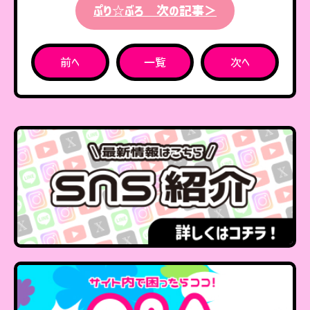
ぷり☆ぶろ 次の記事＞
前へ
一覧
次へ