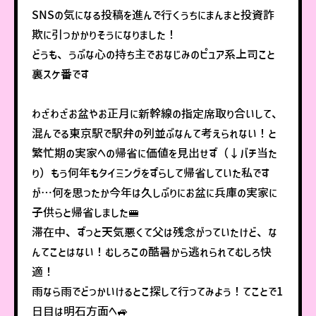
SNSの気になる投稿を進んで行くうちにまんまと投資詐
欺に引っかかりそうになりました！
どうも、うぶな心の持ち主でおなじみのピュア系上司こと
裏スケ番です
わざわざお盆やお正月に新幹線の指定席取り合いして、
混んでる東京駅で駅弁の列並ぶなんて考えられない！と
繁忙期の実家への帰省に価値を見出せず（←バチ当た
り）もう何年もタイミングをずらして帰省していた私です
が…何を思ったか今年は久しぶりにお盆に兵庫の実家に
子供らと帰省しました🚝
滞在中、ずっと天気悪くて父は残念がっていたけど、な
んてことはない！むしろこの酷暑から逃れられてむしろ快
適！
雨なら雨でどっかいけるとこ探して行ってみよう！てことで1
日目は明石方面へ🚙