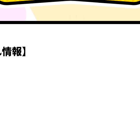
ル情報】
。