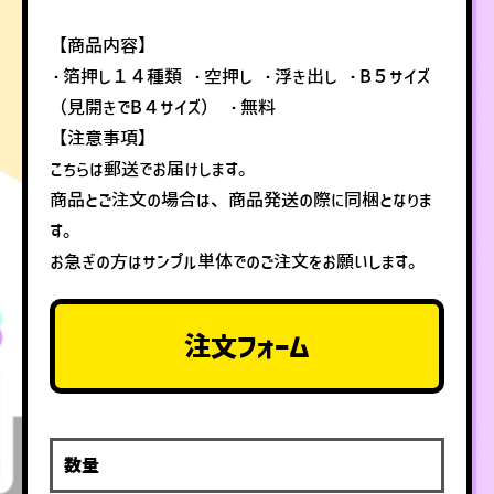
【商品内容】
・箔押し１４種類 ・空押し ・浮き出し ・B５サイズ
（見開きでB４サイズ） ・無料
【注意事項】
こちらは郵送でお届けします。
商品とご注文の場合は、商品発送の際に同梱となりま
す。
お急ぎの方はサンプル単体でのご注文をお願いします。
注文フォーム
数量